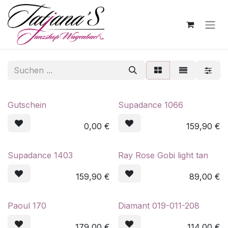
Zum Inhalt springen
Gutschein
Supadance 1066
0,00
€
159,90
€
Supadance 1403
Ray Rose Gobi light tan
159,90
€
89,00
€
Paoul 170
Diamant 019-011-208
179,00
€
114,00
€