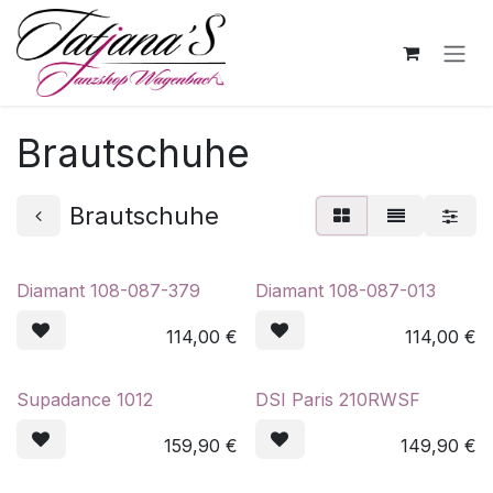
Zum Inhalt springen
Brautschuhe
Brautschuhe
Diamant 108-087-379
Diamant 108-087-013
114,00
€
114,00
€
Supadance 1012
DSI Paris 210RWSF
159,90
€
149,90
€