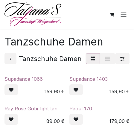
Zum Inhalt springen
Tanzschuhe Damen
Tanzschuhe Damen
Supadance 1066
Supadance 1403
159,90
€
159,90
€
Ray Rose Gobi light tan
Paoul 170
89,00
€
179,00
€