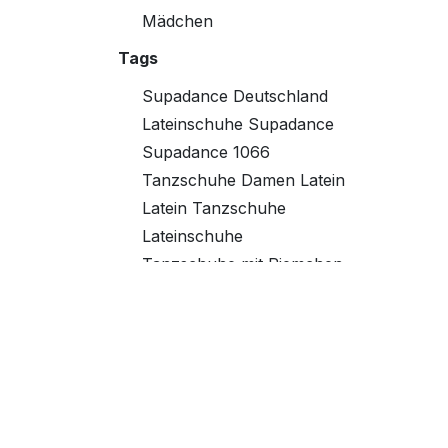
Mädchen
Tags
Supadance Deutschland
Lateinschuhe Supadance
Supadance 1066
Tanzschuhe Damen Latein
Latein Tanzschuhe
Lateinschuhe
Tanzschuhe mit Riemchen
Tanzschuhe mit Knoten
Supadance 1403
Lateintanzschuhe
Riemchensandalette
Damentanzschuhe
RayRose Deutschland