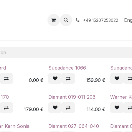
hop
Events
Hilfe
Appointment
Eng
+49 15207253022
ard
Supadance 1066
Supadanc
0.00
€
159.90
€
 170
Diamant 019-011-208
Werner K
179.00
€
114.00
€
r Kern Sonia
Diamant 027-064-040
Diamant 