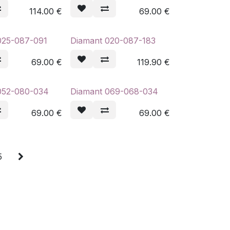
114.00
€
69.00
€
025-087-091
Diamant 020-087-183
69.00
€
119.90
€
052-080-034
Diamant 069-068-034
69.00
€
69.00
€
5