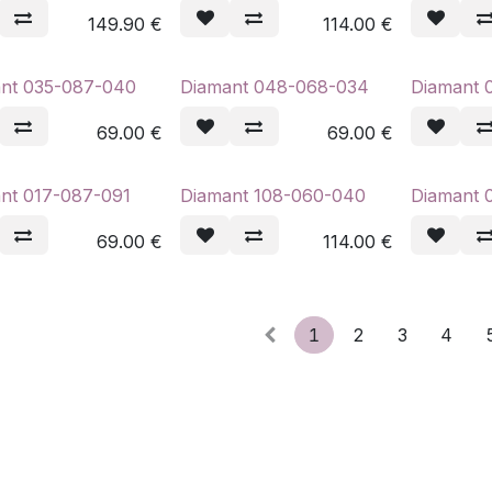
149.90
€
114.00
€
nt 035-087-040
Diamant 048-068-034
Diamant 
69.00
€
69.00
€
nt 017-087-091
Diamant 108-060-040
Diamant 
69.00
€
114.00
€
1
2
3
4