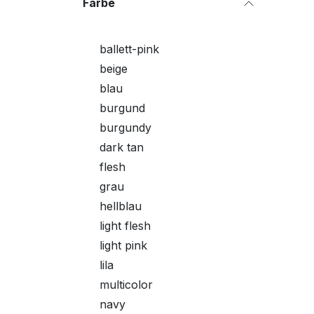
Farbe
ballett-pink
beige
blau
burgund
burgundy
dark tan
flesh
grau
hellblau
light flesh
light pink
lila
multicolor
navy