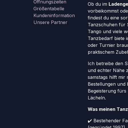
Öffnungszeiten
Ob du im
Ladenge
Größentabelle
vorbeikommst oder
Kundeninformation
findest du eine so
Unsere Partner
Tanzschuhen für St
Tango und viele w
Tanzbedarf biete ic
oder Turnier brauc
praktischem Zube
Ich betreibe den 
und echter Nähe 
samstags hilft mir
Bestellungen und 
Begeisterung fürs
Lächeln.
Was meinen Tanz
✔️ Bestehender Fa
(gegründet 1997)