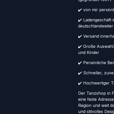
✔️ von mir persönl
✔️ Ladengeschäft 
deutschlandweiter
✔️ Versand innerh
✔️ Große Auswahl
und Kinder
✔️ Persönliche Ber
✔️ Schneller, zuv
✔️ Hochwertiger Ta
Der Tanzshop in Fr
eine feste Adresse
Region und weit da
und stilvolles Des