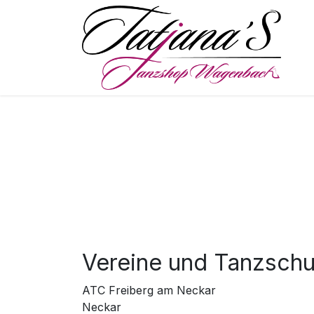
Skip to Content
S
Vereine und Tanzschu
ATC Freiberg am Neckar
​ T
Neckar