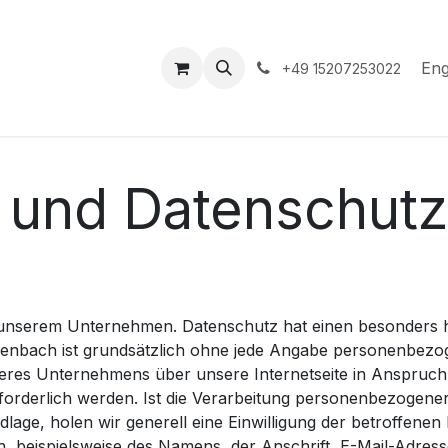
hop
Events
Hilfe
Appointment
Eng
+49 15207253022
e und Datenschutz
n unserem Unternehmen. Datenschutz hat einen besonders h
genbach ist grundsätzlich ohne jede Angabe personenbezo
eres Unternehmens über unsere Internetseite in Anspruc
rderlich werden. Ist die Verarbeitung personenbezogener 
lage, holen wir generell eine Einwilligung der betroffenen 
, beispielsweise des Namens, der Anschrift, E-Mail-Adres