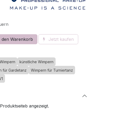
euern
 den Warenkorb
Jetzt kaufen
 Wimpern
künstliche Wimpern
 für Gardetanz
Wimpern für Turniertanz
V1
 Produktseiteb angezeigt.