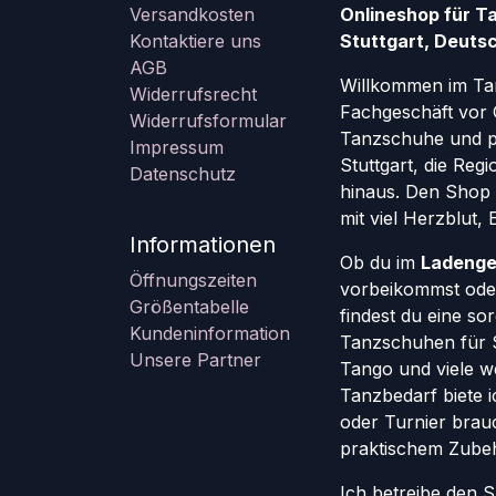
Versandkosten
Onlineshop für T
Kontaktiere uns
Stuttgart, Deutsc
AGB
Willkommen im Ta
Widerrufsrecht
Fachgeschäft vor 
Widerrufsformular
Tanzschuhe und pr
Impressum
Stuttgart, die Re
Datenschutz
hinaus. Den Shop g
mit viel Herzblut,
Informationen
Ob du im
Ladenge
Öffnungszeiten
vorbeikommst oder
Größentabelle
findest du eine so
Kundeninformation
Tanzschuhen für St
Unsere Partner
Tango und viele w
Tanzbedarf biete ic
oder Turnier brauc
praktischem Zube
Ich betreibe den 