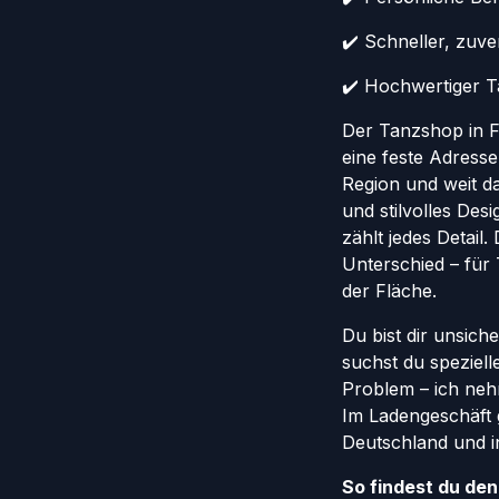
✔️ Schneller, zuv
✔️ Hochwertiger Ta
Der Tanzshop in Fr
eine feste Adresse
Region und weit da
und stilvolles Des
zählt jedes Detail
Unterschied – für
der Fläche.
Du bist dir unsich
suchst du speziel
Problem – ich nehm
Im Ladengeschäft 
Deutschland und in
So findest du de