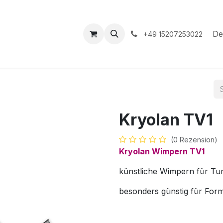
hop
Veranstaltungen
Hilfe
Termin
De
+49 15207253022
Kryolan TV1
(0 Rezension)
Kryolan Wimpern TV1
künstliche Wimpern für Tur
besonders günstig für For