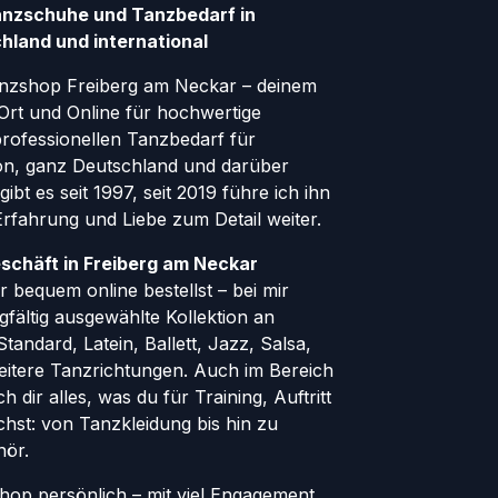
anzschuhe und Tanzbedarf in
hland und international
nzshop Freiberg am Neckar – deinem
Ort und Online für hochwertige
ofessionellen Tanzbedarf für
gion, ganz Deutschland und darüber
ibt es seit 1997, seit 2019 führe ich ihn
 Erfahrung und Liebe zum Detail weiter.
schäft in Freiberg am Neckar
 bequem online bestellst – bei mir
rgfältig ausgewählte Kollektion an
andard, Latein, Ballett, Jazz, Salsa,
eitere Tanzrichtungen. Auch im Bereich
h dir alles, was du für Training, Auftritt
hst: von Tanzkleidung bis hin zu
hör.
Shop persönlich – mit viel Engagement