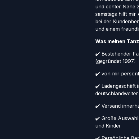
und echter Nähe 
samstags hilft mi
bei der Kundenber
und einem freundl
Was meinen Tanz
✔️ Bestehender Fa
(gegründet 1997)
✔️ von mir persönl
✔️ Ladengeschäft 
deutschlandweiter
✔️ Versand innerh
✔️ Große Auswahl
und Kinder
✔️ Persönliche Ber